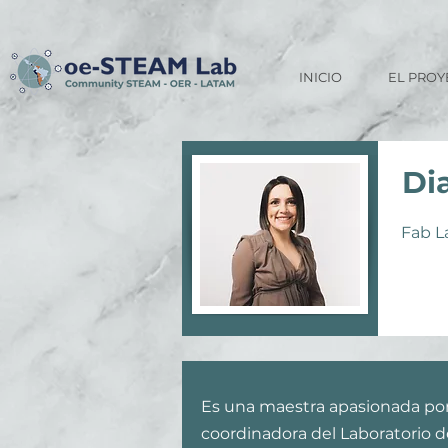
INICIO
EL PROY
Di
Fab L
Es una maestra apasionada por 
coordinadora del Laboratorio d